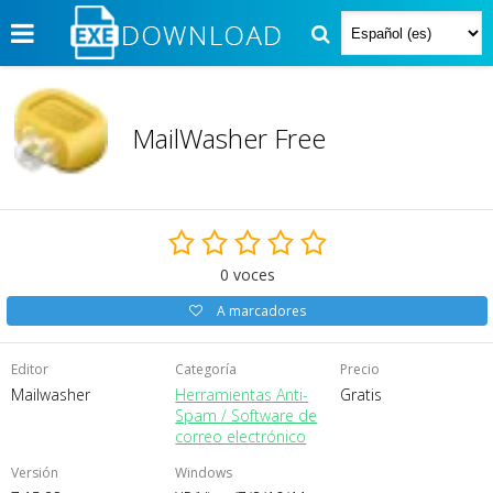
MailWasher Free
0
voces
A marcadores
Editor
Categoría
Precio
Mailwasher
Herramientas Anti-
Gratis
Spam / Software de
correo electrónico
Versión
Windows