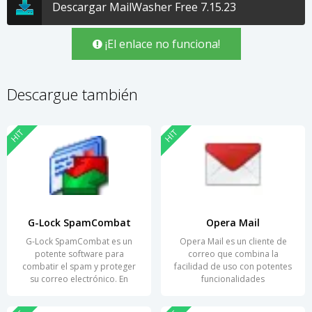
Descargar MailWasher Free 7.15.23
¡El enlace no funciona!
Descargue también
HIT
HIT
G-Lock SpamCombat
Opera Mail
G-Lock SpamCombat es un
Opera Mail es un cliente de
potente software para
correo que combina la
combatir el spam y proteger
facilidad de uso con potentes
su correo electrónico. En
funcionalidades