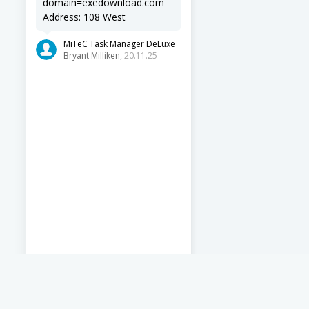
domain=exedownload.com
Address: 108 West
MiTeC Task Manager DeLuxe
Bryant Milliken
, 20.11.25