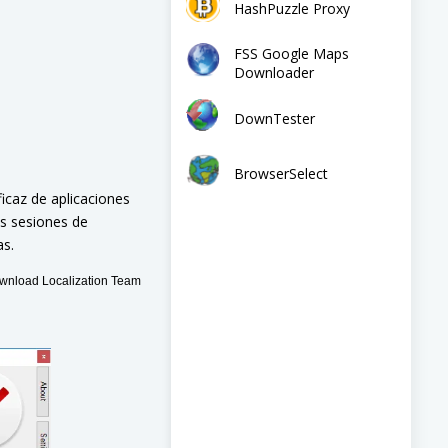
HashPuzzle Proxy
FSS Google Maps
Downloader
DownTester
BrowserSelect
icaz de aplicaciones
us sesiones de
as.
nload Localization Team