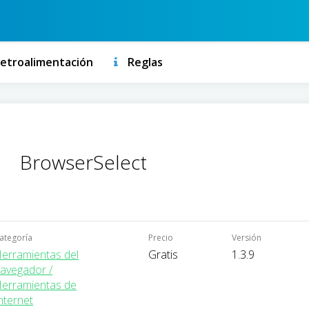
etroalimentación
Reglas
BrowserSelect
ategoría
Precio
Versión
erramientas del
Gratis
1.3.9
avegador /
erramientas de
nternet