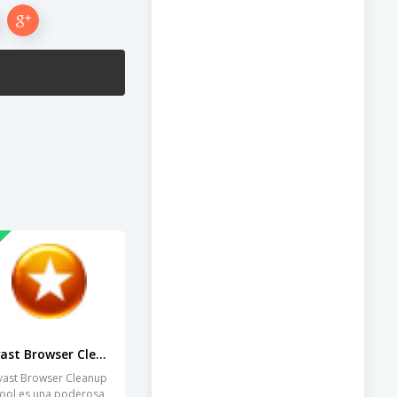
Avast Browser Cleanup Tool
vast Browser Cleanup
ool es una poderosa