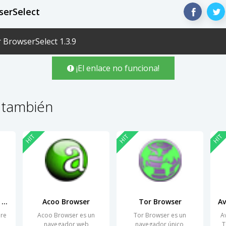
serSelect
 BrowserSelect 1.3.9
¡El enlace no funciona!
 también
HIT
HIT
HIT
Auslogics Browser Care
Acoo Browser
Tor Browser
are
Acoo Browser es un
Tor Browser es un
A
navegador web
navegador único,
T