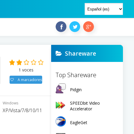
Shareware
1
voces
Top Shareware
A marcadores
Pidgin
SPEEDbit Video
Windows
Accelerator
XP/Vista/7/8/10/11
EagleGet