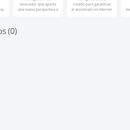
innovador que aporta
creado para garantizar
 su
una nueva perspectiva a
el anonimato en Internet.
me
las herramientas en
Utiliza la red
s (0)