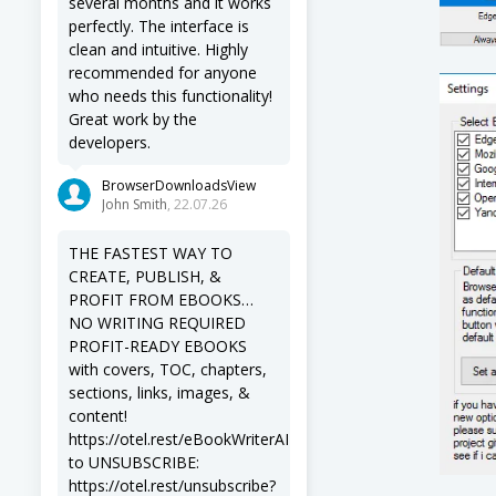
several months and it works
perfectly. The interface is
clean and intuitive. Highly
recommended for anyone
who needs this functionality!
Great work by the
developers.
BrowserDownloadsView
John Smith
, 22.07.26
THE FASTEST WAY TO
CREATE, PUBLISH, &
PROFIT FROM EBOOKS…
NO WRITING REQUIRED
PROFIT-READY EBOOKS
with covers, TOC, chapters,
sections, links, images, &
content!
https://otel.rest/eBookWriterAI
to UNSUBSCRIBE:
https://otel.rest/unsubscribe?