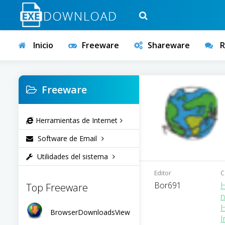
Inicio
Freeware
Shareware
R
Freeware
Herramientas de Internet
Software de Email
Utilidades del sistema
Editor
C
Bor691
H
Top Freeware
n
H
BrowserDownloadsView
I