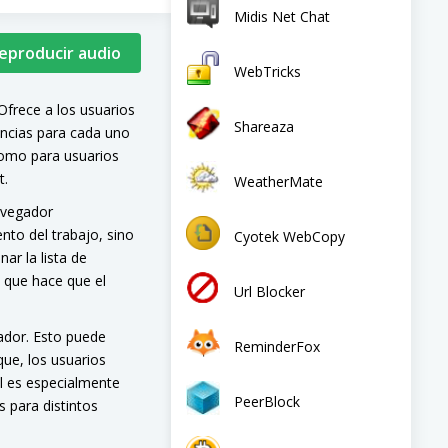
Midis Net Chat
Reproducir audio
WebTricks
frece a los usuarios
Shareaza
encias para cada uno
 como para usuarios
t.
WeatherMate
navegador
nto del trabajo, sino
Cyotek WebCopy
ar la lista de
 que hace que el
Url Blocker
ador. Esto puede
ReminderFox
que, los usuarios
al es especialmente
PeerBlock
 para distintos