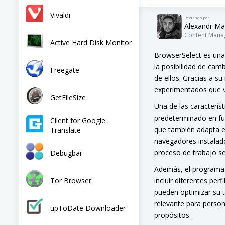
Vivaldi
Revisado por
Alexandr Ma
Content Mana
Active Hard Disk Monitor
BrowserSelect es una
la posibilidad de cam
Freegate
de ellos. Gracias a s
experimentados que va
GetFileSize
Una de las característ
predeterminado en fun
Client for Google
que también adapta el
Translate
navegadores instalad
proceso de trabajo se
Debugbar
Además, el programa 
Tor Browser
incluir diferentes per
pueden optimizar su t
relevante para person
upToDate Downloader
propósitos.