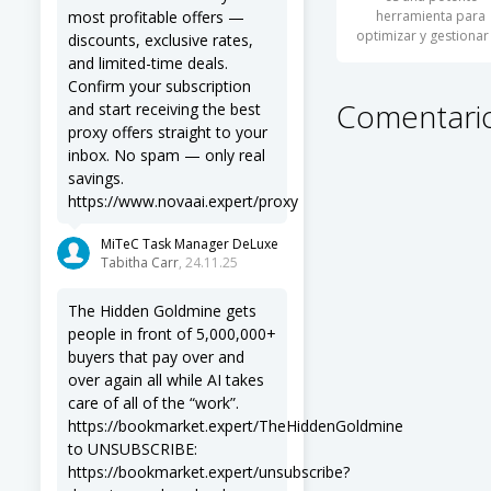
most profitable offers —
herramienta para
optimizar y gestionar
discounts, exclusive rates,
experiencia en
and limited-time deals.
Confirm your subscription
Comentario
and start receiving the best
proxy offers straight to your
inbox. No spam — only real
savings.
https://www.novaai.expert/proxy
MiTeC Task Manager DeLuxe
Tabitha Carr
, 24.11.25
The Hidden Goldmine gets
people in front of 5,000,000+
buyers that pay over and
over again all while AI takes
care of all of the “work”.
https://bookmarket.expert/TheHiddenGoldmine
to UNSUBSCRIBE:
https://bookmarket.expert/unsubscribe?