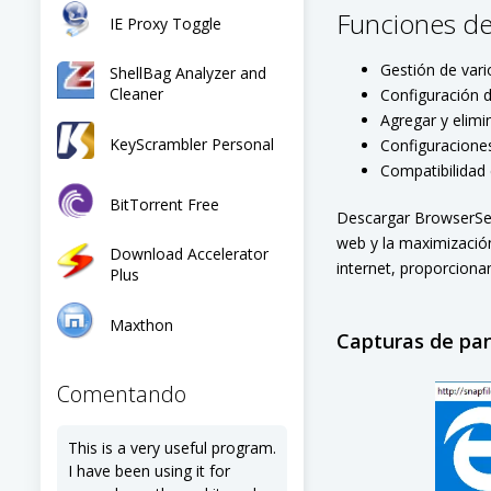
Funciones de
IE Proxy Toggle
Gestión de vari
ShellBag Analyzer and
Cleaner
Configuración d
Agregar y elimi
KeyScrambler Personal
Configuraciones
Compatibilidad 
BitTorrent Free
Descargar BrowserSel
web y la maximización
Download Accelerator
internet, proporciona
Plus
Maxthon
Capturas de pan
Comentando
This is a very useful program.
I have been using it for