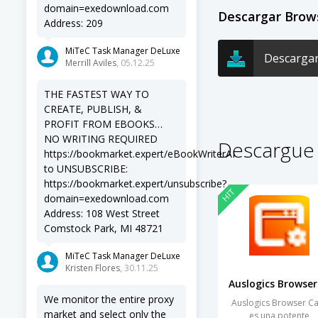
domain=exedownload.com
Descargar Brow
Address: 209
MiTeC Task Manager DeLuxe
Descargar
Merrill Aviles
, 05.12.25
THE FASTEST WAY TO
CREATE, PUBLISH, &
PROFIT FROM EBOOKS…
NO WRITING REQUIRED
Descargue
https://bookmarket.expert/eBookWriterAI
to UNSUBSCRIBE:
https://bookmarket.expert/unsubscribe?
HIT
domain=exedownload.com
Address: 108 West Street
Comstock Park, MI 48721
MiTeC Task Manager DeLuxe
Kristen Flores
, 30.11.25
We monitor the entire proxy
Auslogics Browser C
market and select only the
es una potente