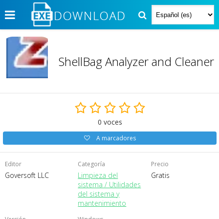
ShellBag Analyzer and Cleaner
0
voces
A marcadores
Editor
Categoría
Precio
Goversoft LLC
Limpieza del
Gratis
sistema / Utilidades
del sistema y
mantenimiento