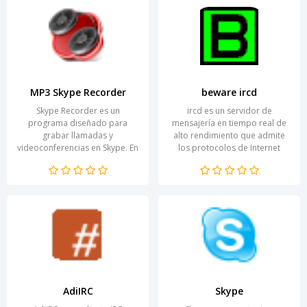
MP3 Skype Recorder
beware ircd
Skype Recorder es un
ircd es un servidor de
programa diseñado para
mensajería en tiempo real de
grabar llamadas y
alto rendimiento que admite
videoconferencias en Skype. En
los protocolos de Internet
el mundo moderno de la
Relay Chat (IRC). Este programa
comunicación, donde cada
está diseñado para...
detalle es...
AdiIRC
Skype