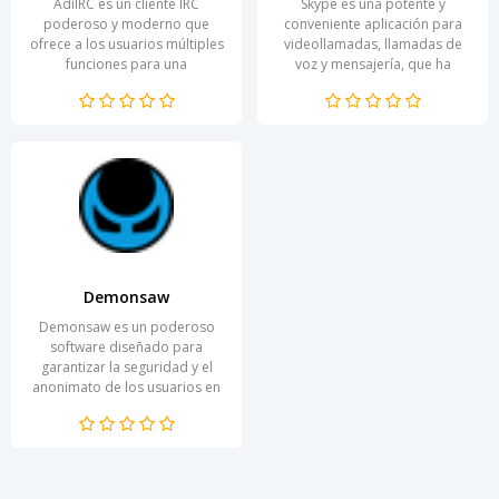
AdiIRC es un cliente IRC
Skype es una potente y
poderoso y moderno que
conveniente aplicación para
ofrece a los usuarios múltiples
videollamadas, llamadas de
funciones para una
voz y mensajería, que ha
comunicación cómoda y la
ganado popularidad en todo
participación en comunidades
el mundo gracias a su...
en...
Demonsaw
Demonsaw es un poderoso
software diseñado para
garantizar la seguridad y el
anonimato de los usuarios en
línea. Destinada al intercambio
de datos, esta...