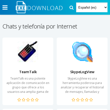
Chats y telefonía por Internet
TeamTalk
SkypeLogView
TeamTalk es una potente
SkypeLogView es una
aplicación de comunicación en
herramienta poderosa para
grupo que ofrece a los
analizar y recuperar el historial
usuarios una amplia gama de
de mensajes, llamadas y
funcionalidades para
mucho más de Skype. El
organizar llamadas de voz y
programa está diseñado
video...
para...