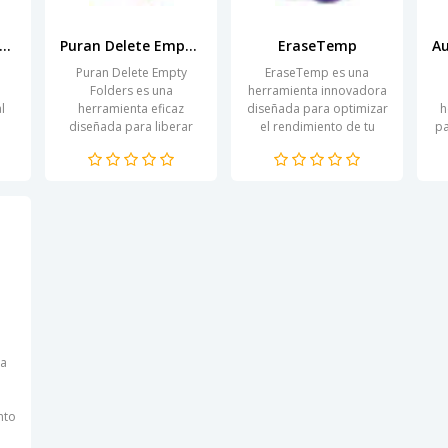
tification Area Cleaner
Puran Delete Empty Folders
EraseTemp
Puran Delete Empty
EraseTemp es una
Folders es una
herramienta innovadora
l
herramienta eficaz
diseñada para optimizar
h
diseñada para liberar
el rendimiento de tu
pa
l
espacio en el disco duro
ordenador eliminando
eliminando de forma
archivos temporales y
W
y
rápida y segura carpetas
residuos innecesarios
..
vacías en su...
que se...
na
nto