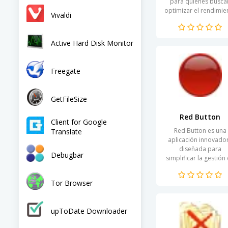
para quienes busca
optimizar el rendimie
Vivaldi
de sus dispositivos. 
diseño intuitivo perm
a los usuarios eliminar
Active Hard Disk Monitor
Freegate
GetFileSize
Red Button
Client for Google
Red Button es una
Translate
aplicación innovado
diseñada para
Debugbar
simplificar la gestión
tus tareas diarias y
optimizar tu
Tor Browser
productividad. Con u
interfaz intuitiva y...
upToDate Downloader