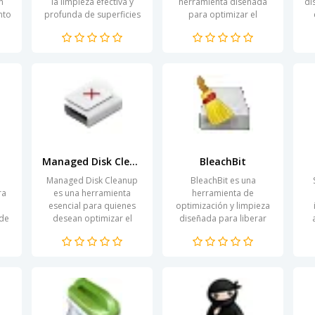
n
la limpieza efectiva y
herramienta diseñada
di
nto
profunda de superficies
para optimizar el
Su
y tejidos. Utilizando
rendimiento de tu
ite
tecnología de vapor,
computadora. Con una
...
esta herramienta...
interfaz amigable y
funciones versátiles,...
Managed Disk Cleanup
BleachBit
Managed Disk Cleanup
BleachBit es una
ra
es una herramienta
herramienta de
esencial para quienes
optimización y limpieza
 de
desean optimizar el
diseñada para liberar
rendimiento de sus
espacio en disco y
dispositivos. Con el
proteger la privacidad
na
tiempo, los archivos
del usuario. Su
di
innecesarios,...
funcionamiento se
basa...