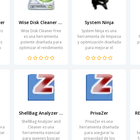
er
Wise Disk Cleaner Free
System Ninja
es
Wise Disk Cleaner Free
System Ninja es una
es una herramienta
herramienta de limpieza
es
potente diseñada para
y optimización diseñada
p
u
optimizar el rendimiento
para mejorar el
y
de tu sistema operativо
rendimiento de los
po,
al liberar espacio en el
sistemas operativos
disco duro. A medida...
Windows. Esta aplicación
se destaca...
ShellBag Analyzer and Cleaner
PrivaZer
a
ShellBag Analyzer and
PrivaZer es una
ora
Cleaner es una
herramienta diseñada
zar
herramienta esencial
para asegurar la
h
para quienes buscan
privacidad de los
f