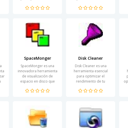
su
optimizar y proteger la
usuarios al limpiar sus
su
privacidad de sus
dispositivos de datos
u
sistemas informáticos.
innecesarios y residuos
Esta aplicación...
digitales. En un...
SpaceMonger
Disk Cleaner
a
SpaceMonger es una
Disk Cleaner es una
nta
innovadora herramienta
herramienta esencial
zar
de visualización de
para optimizar el
u
espacio en disco que
rendimiento de tu
op
aso
permite a los usuarios
ordenador y mantenerlo
d
mas
comprender y gestionar
libre de archivos
a
.
su almacenamiento de
innecesarios que
manera...
pueden ocupar
espacio...