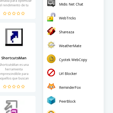
señada para optimizar
Midis Net Chat
el rendimiento de tu
sistema operativo
Windows 10. Con el
WebTricks
paso del tiempo, los
sistemas acumulan...
Shareaza
WeatherMate
ShortcutsMan
Cyotek WebCopy
ShortcutsMan es una
herramienta
Url Blocker
imprescindible para
aquellos que buscan
optimizar su flujo de
ReminderFox
trabajo en entornos
gitales. Esta aplicación
ha sido diseñada...
PeerBlock