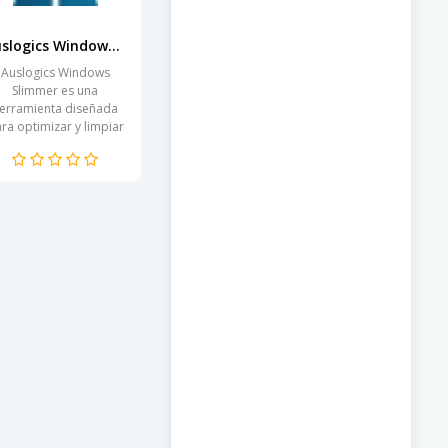
Auslogics Windows Slimmer
Auslogics Windows
Slimmer es una
erramienta diseñada
ra optimizar y limpiar
tu sistema operativo
indows. Su propósito
principal es eliminar
archivos...