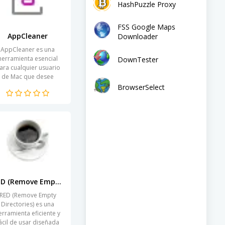
HashPuzzle Proxy
FSS Google Maps
AppCleaner
Downloader
AppCleaner es una
herramienta esencial
DownTester
ara cualquier usuario
de Mac que desee
mantener su sistema
BrowserSelect
limpio y optimizado.
Gracias a su interfaz
intuitiva,...
RED (Remove Empty Directories)
RED (Remove Empty
Directories) es una
erramienta eficiente y
ácil de usar diseñada