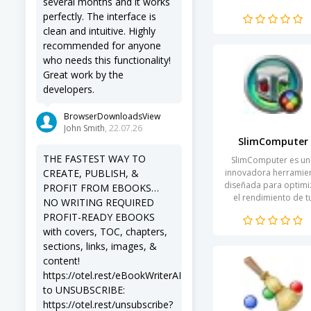
several months and it works
espacio en disco de 
perfectly. The interface is
sistema. A través de 
clean and intuitive. Highly
interface intuitiva,...
recommended for anyone
who needs this functionality!
Great work by the
developers.
BrowserDownloadsView
John Smith
, 22.07.26
SlimComputer
THE FASTEST WAY TO
SlimComputer es un
CREATE, PUBLISH, &
innovadora herramie
diseñada para optimi
PROFIT FROM EBOOKS…
el rendimiento de t
NO WRITING REQUIRED
ordenador. Con el p
PROFIT-READY EBOOKS
del tiempo, los siste
with covers, TOC, chapters,
operativos suelen..
sections, links, images, &
content!
https://otel.rest/eBookWriterAI
to UNSUBSCRIBE:
https://otel.rest/unsubscribe?