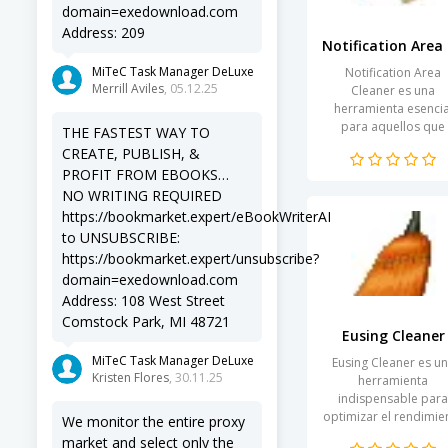
domain=exedownload.com
Address: 209
No
MiTeC Task Manager DeLuxe
Notification Area
Merrill Aviles
, 05.12.25
Cleaner es una
herramienta esencia
para aquellos que
THE FASTEST WAY TO
buscan optimizar e
CREATE, PUBLISH, &
rendimiento de su
PROFIT FROM EBOOKS…
sistema operativo 
NO WRITING REQUIRED
mantener su área de.
https://bookmarket.expert/eBookWriterAI
to UNSUBSCRIBE:
https://bookmarket.expert/unsubscribe?
domain=exedownload.com
Address: 108 West Street
Comstock Park, MI 48721
Eusing Cleaner
MiTeC Task Manager DeLuxe
Eusing Cleaner es u
Kristen Flores
, 30.11.25
herramienta
indispensable para
optimizar el rendimie
We monitor the entire proxy
de tu PC. Su diseño
market and select only the