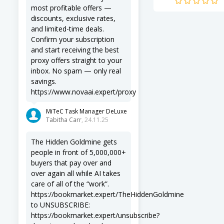
intuitivo permite a l
most profitable offers —
usuarios de todos l
discounts, exclusive rates,
niveles mejorar...
and limited-time deals.
Confirm your subscription
and start receiving the best
proxy offers straight to your
inbox. No spam — only real
savings.
https://www.novaai.expert/proxy
MiTeC Task Manager DeLuxe
Tabitha Carr
, 24.11.25
The Hidden Goldmine gets
people in front of 5,000,000+
buyers that pay over and
over again all while AI takes
care of all of the “work”.
https://bookmarket.expert/TheHiddenGoldmine
to UNSUBSCRIBE:
https://bookmarket.expert/unsubscribe?