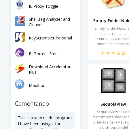
IE Proxy Toggle
ShellBag Analyzer and
Empty Folder Nuk
Cleaner
Empty Folder Nuker 
una herramienta
KeyScrambler Personal
esencial para quien
buscan mantener s
sistema organizado 
BitTorrent Free
eficiente. Con el tiem
las carpetas vacías
pueden...
Download Accelerator
Plus
Maxthon
Comentando
SequoiaView
SequoiaView es un
herramienta innovad
This is a very useful program.
diseñada para visuali
I have been using it for
la distribución del