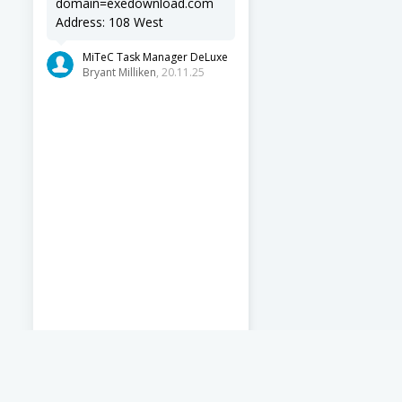
domain=exedownload.com
Address: 108 West
MiTeC Task Manager DeLuxe
Bryant Milliken
, 20.11.25