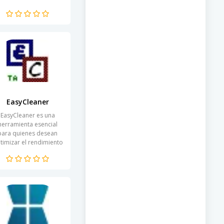
para ayudar a los
suarios a mantener su
sistema de archivos
limpio y...
EasyCleaner
EasyCleaner es una
herramienta esencial
para quienes desean
timizar el rendimiento
e su dispositivo. Esta
plicación se centra en
la limpieza profunda
del...