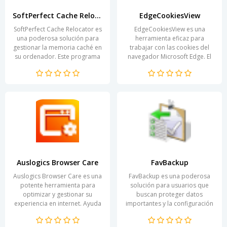
SoftPerfect Cache Relocator
EdgeCookiesView
SoftPerfect Cache Relocator es
EdgeCookiesView es una
una poderosa solución para
herramienta eficaz para
gestionar la memoria caché en
trabajar con las cookies del
su ordenador. Este programa
navegador Microsoft Edge. El
permite al usuario mover
programa permite a los
fácilmente...
usuarios gestionar de
manera...
Auslogics Browser Care
FavBackup
Auslogics Browser Care es una
FavBackup es una poderosa
potente herramienta para
solución para usuarios que
optimizar y gestionar su
buscan proteger datos
experiencia en internet. Ayuda
importantes y la configuración
no solo a mantener el orden
de sus aplicaciones. El
en el navegador,...
programa ofrece una...