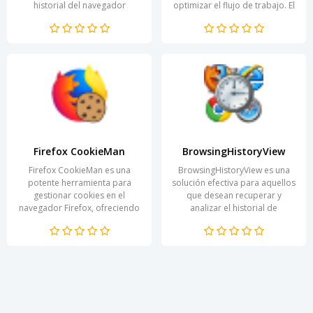
historial del navegador
optimizar el flujo de trabajo. El
Internet Explorer. Con su
programa permite obtener
ayuda, los usuarios tienen...
información...
Firefox CookieMan
BrowsingHistoryView
Firefox CookieMan es una
BrowsingHistoryView es una
potente herramienta para
solución efectiva para aquellos
gestionar cookies en el
que desean recuperar y
navegador Firefox, ofreciendo
analizar el historial de
a los usuarios oportunidades
navegación web. El programa
únicas para controlar su...
permite a los usuarios...