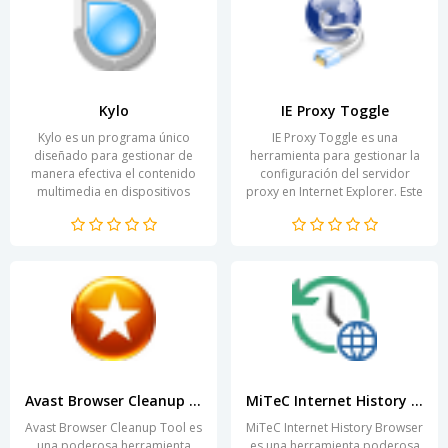
Kylo
IE Proxy Toggle
Kylo es un programa único
IE Proxy Toggle es una
diseñado para gestionar de
herramienta para gestionar la
manera efectiva el contenido
configuración del servidor
multimedia en dispositivos
proxy en Internet Explorer. Este
Apple. Con él, los usuarios
programa ofrece a los
pueden organizar sus...
usuarios una forma...
Avast Browser Cleanup Tool
MiTeC Internet History Browser
Avast Browser Cleanup Tool es
MiTeC Internet History Browser
una poderosa herramienta
es una herramienta poderosa