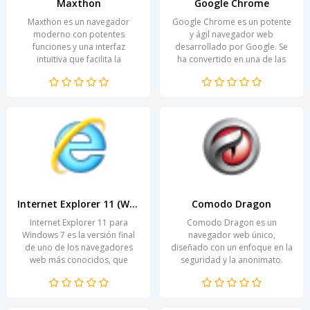
Maxthon
Google Chrome
Maxthon es un navegador
Google Chrome es un potente
moderno con potentes
y ágil navegador web
funciones y una interfaz
desarrollado por Google. Se
intuitiva que facilita la
ha convertido en una de las
interacción práctica del
herramientas más populares
usuario con internet. El
para navegar por Internet...
concepto...
Internet Explorer 11 (Win7)
Comodo Dragon
Internet Explorer 11 para
Comodo Dragon es un
Windows 7 es la versión final
navegador web único,
de uno de los navegadores
diseñado con un enfoque en la
web más conocidos, que
seguridad y la anonimato.
ofrece a los usuarios
Basado en Chromium,
numerosas funciones para
combina todas las ventajas del
una...
popular...