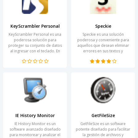
KeyScrambler Personal
Speckie
KeyScrambler Personal es una
Speckie es una solución
poderosa solución para
poderosa y conveniente para
proteger su conjunto de datos
aquellos que desean eliminar
al ingresar con el teclado. En
errores en sus textos y
un contexto de crecientes
mejorar la calidad de sus
amenazas...
materiales escritos. El...
IE History Monitor
GetFileSize
IE History Monitor es un
GetFileSize es un software
software avanzado diseñado
potente diseñado para facilitar
para monitorear y analizar el
la gestión de archivos y