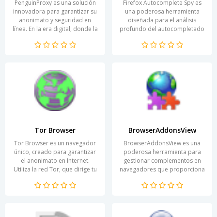
PenguinProxy es una solución
Firefox Autocomplete Spy es
innovadora para garantizar su
una poderosa herramienta
anonimato y seguridad en
diseñada para el análisis
línea. En la era digital, donde la
profundo del autocompletado
cuestión de la privacidad se
en el navegador Firefox.
vuelve cada...
Proporciona a los usuarios...
Tor Browser
BrowserAddonsView
Tor Browser es un navegador
BrowserAddonsView es una
único, creado para garantizar
poderosa herramienta para
el anonimato en Internet.
gestionar complementos en
Utiliza la red Tor, que dirige tu
navegadores que proporciona
tráfico a través de varios
a los usuarios la posibilidad
nodos,...
de obtener información...