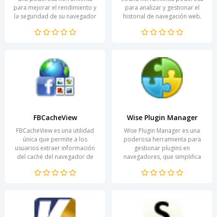
para mejorar el rendimiento y
para analizar y gestionar el
la seguridad de su navegador
historial de navegación web.
web. Con ella, podrá
Este programa está diseñado
deshacerse de...
para usuarios...
FBCacheView
Wise Plugin Manager
FBCacheView es una utilidad
Wise Plugin Manager es una
única que permite a los
poderosa herramienta para
usuarios extraer información
gestionar plugins en
del caché del navegador de
navegadores, que simplifica
Facebook de manera fácil y
todo el proceso y lo hace
rápida. Con ella, se...
conveniente. Con su ayuda,
los...