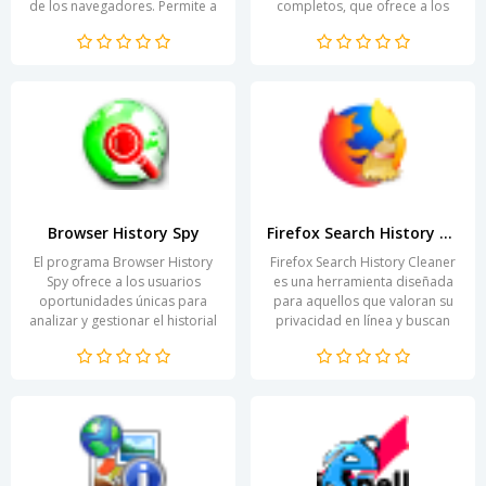
de los navegadores. Permite a
completos, que ofrece a los
los usuarios ver, encontrar y
usuarios oportunidades únicas
guardar videos...
para una experiencia de
navegación...
Browser History Spy
Firefox Search History Cleaner
El programa Browser History
Firefox Search History Cleaner
Spy ofrece a los usuarios
es una herramienta diseñada
oportunidades únicas para
para aquellos que valoran su
analizar y gestionar el historial
privacidad en línea y buscan
de navegación en los
mantener el orden en su
navegadores. En el mundo...
navegador. En un...