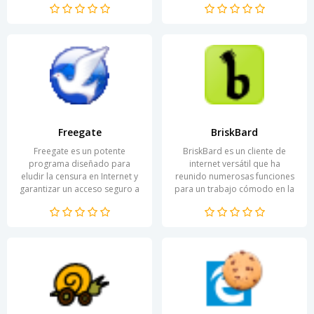
especialmente relevante
necesidades de los...
para...
Freegate
BriskBard
Freegate es un potente
BriskBard es un cliente de
programa diseñado para
internet versátil que ha
eludir la censura en Internet y
reunido numerosas funciones
garantizar un acceso seguro a
para un trabajo cómodo en la
recursos en línea. Ha sido
red. Gracias a su interfaz bien
desarrollado...
pensada y a su...