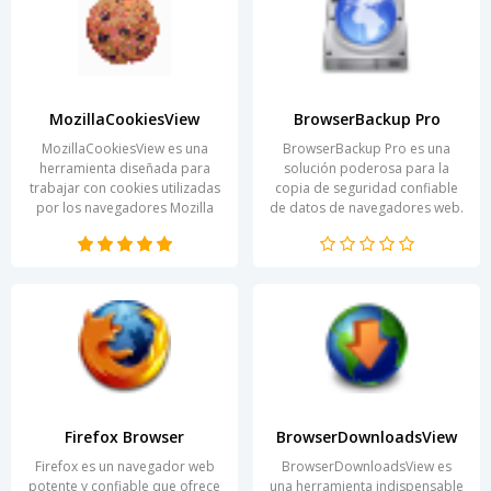
MozillaCookiesView
BrowserBackup Pro
MozillaCookiesView es una
BrowserBackup Pro es una
herramienta diseñada para
solución poderosa para la
trabajar con cookies utilizadas
copia de seguridad confiable
por los navegadores Mozilla
de datos de navegadores web.
Firefox y SeaMonkey. Con ella,
En un momento en que la
los usuarios...
información se convierte...
Firefox Browser
BrowserDownloadsView
Firefox es un navegador web
BrowserDownloadsView es
potente y confiable que ofrece
una herramienta indispensable