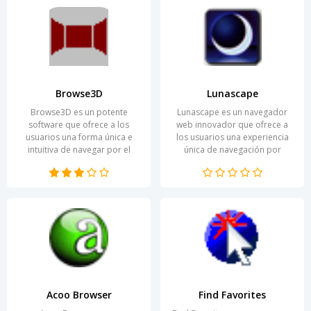
Browse3D
Lunascape
Browse3D es un potente
Lunascape es un navegador
software que ofrece a los
web innovador que ofrece a
usuarios una forma única e
los usuarios una experiencia
intuitiva de navegar por el
única de navegación por
espacio web. Con esta
internet. Diseñado para
herramienta se logra una...
quienes valoran la
comodidad...
Acoo Browser
Find Favorites