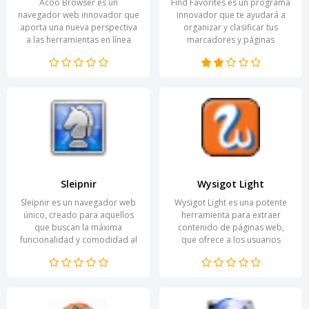
Acoo Browser es un
Find Favorites es un programa
navegador web innovador que
innovador que te ayudará a
aporta una nueva perspectiva
organizar y clasificar tus
a las herramientas en línea
marcadores y páginas
habituales. Se distingue por su
favoritas en Internet. Está
alta velocidad de carga...
diseñado para simplificar...
Sleipnir
Wysigot Light
Sleipnir es un navegador web
Wysigot Light es una potente
único, creado para aquellos
herramienta para extraer
que buscan la máxima
contenido de páginas web,
funcionalidad y comodidad al
que ofrece a los usuarios
navegar por Internet. Combina
oportunidades únicas para la
tecnologías modernas...
recopilación...