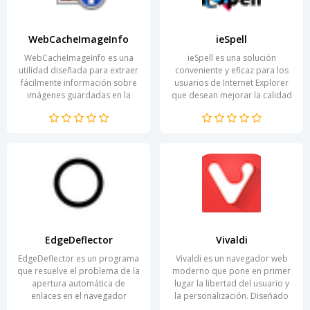
WebCacheImageInfo
ieSpell
WebCacheImageInfo es una
ieSpell es una solución
utilidad diseñada para extraer
conveniente y eficaz para los
fácilmente información sobre
usuarios de Internet Explorer
imágenes guardadas en la
que desean mejorar la calidad
caché de los navegadores. El
de sus textos. El programa se
programa permite a...
integra en el...
EdgeDeflector
Vivaldi
EdgeDeflector es un programa
Vivaldi es un navegador web
que resuelve el problema de la
moderno que pone en primer
apertura automática de
lugar la libertad del usuario y
enlaces en el navegador
la personalización. Diseñado
Microsoft Edge. Esto es
teniendo en cuenta las