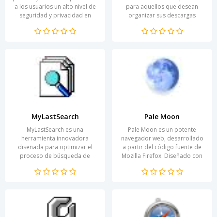
a los usuarios un alto nivel de
para aquellos que desean
seguridad y privacidad en
organizar sus descargas
Internet. Desarrollado por
desde los navegadores. Con
Mozilla, este...
ella, los usuarios pueden...
MyLastSearch
Pale Moon
MyLastSearch es una
Pale Moon es un potente
herramienta innovadora
navegador web, desarrollado
diseñada para optimizar el
a partir del código fuente de
proceso de búsqueda de
Mozilla Firefox. Diseñado con
información en internet.
énfasis en el rendimiento y la
Gracias al uso de algoritmos
personalización,...
avanzados,...