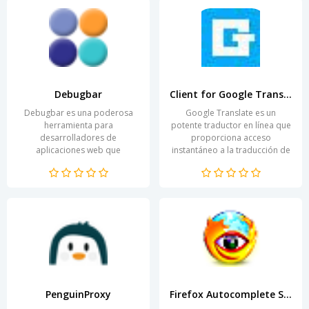
Debugbar
Client for Google Translate
Debugbar es una poderosa
Google Translate es un
herramienta para
potente traductor en línea que
desarrolladores de
proporciona acceso
aplicaciones web que
instantáneo a la traducción de
simplifica significativamente el
textos, palabras y frases en
proceso de depuración y
más de 100 idiomas. Es...
prueba. Esta...
PenguinProxy
Firefox Autocomplete Spy