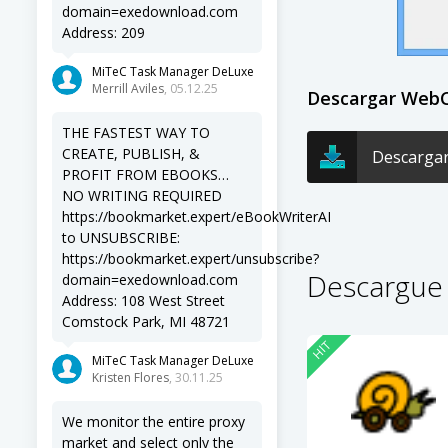
domain=exedownload.com
Address: 209
MiTeC Task Manager DeLuxe
Merrill Aviles
, 05.12.25
Descargar Web
THE FASTEST WAY TO
CREATE, PUBLISH, &
Descarga
PROFIT FROM EBOOKS…
NO WRITING REQUIRED
https://bookmarket.expert/eBookWriterAI
to UNSUBSCRIBE:
https://bookmarket.expert/unsubscribe?
Descargue
domain=exedownload.com
Address: 108 West Street
Comstock Park, MI 48721
HIT
MiTeC Task Manager DeLuxe
Kristen Flores
, 30.11.25
We monitor the entire proxy
market and select only the