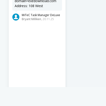
domain=exedownload.com
Address: 108 West
MiTeC Task Manager DeLuxe
Bryant Milliken
, 20.11.25