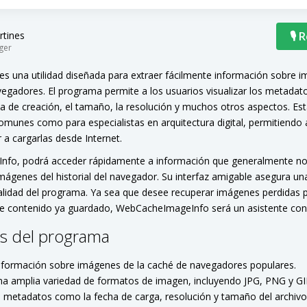
rtines
🎙 
ger
 una utilidad diseñada para extraer fácilmente información sobre 
vegadores. El programa permite a los usuarios visualizar los metadat
 de creación, el tamaño, la resolución y muchos otros aspectos. Esta
omunes como para especialistas en arquitectura digital, permitiendo 
 a cargarlas desde Internet.
fo, podrá acceder rápidamente a información que generalmente no 
ágenes del historial del navegador. Su interfaz amigable asegura una f
alidad del programa. Ya sea que desee recuperar imágenes perdidas 
s de contenido ya guardado, WebCacheImageInfo será un asistente conf
as del programa
información sobre imágenes de la caché de navegadores populares.
na amplia variedad de formatos de imagen, incluyendo JPG, PNG y GI
e metadatos como la fecha de carga, resolución y tamaño del archivo