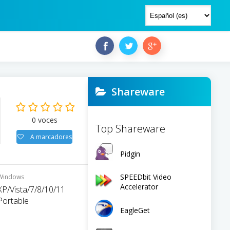
Shareware
0
voces
Top Shareware
A marcadores
Pidgin
SPEEDbit Video
Windows
Accelerator
XP/Vista/7/8/10/11
Portable
EagleGet