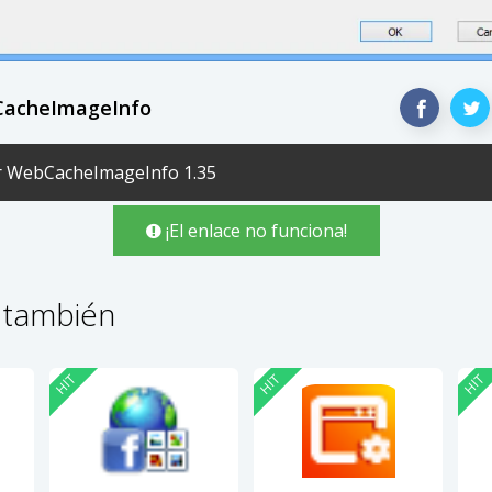
CacheImageInfo
r WebCacheImageInfo 1.35
¡El enlace no funciona!
 también
HIT
HIT
HIT