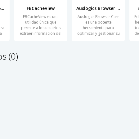
SoftPerfect Cache Relocator
FBCacheView
Auslogics Browser Care
FBCacheView es una
Auslogics Browser Care
Ed
utilidad única que
es una potente
he
ara
permite a los usuarios
herramienta para
tr
a
extraer información del
optimizar y gestionar su
de
caché del
experiencia en
s (0)