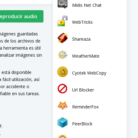
Midis Net Chat
Reproducir audio
WebTricks
imágenes guardadas
Shareaza
os de los archivos de
 herramienta es útil
analizar imágenes sin
WeatherMate
está disponible
Cyotek WebCopy
ácil utilización, así
por accidente o
Url Blocker
iable en sus tareas.
ReminderFox
PeerBlock
F.
.