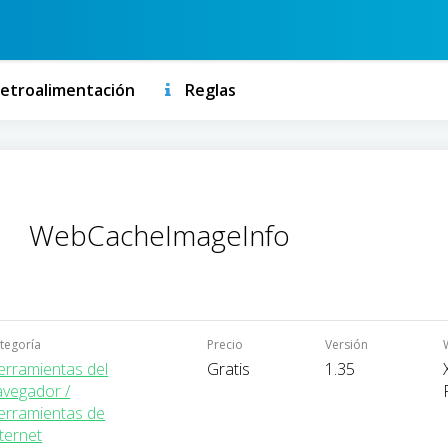
etroalimentación
Reglas
WebCacheImageInfo
tegoría
Precio
Versión
erramientas del
Gratis
1.35
avegador /
erramientas de
ternet