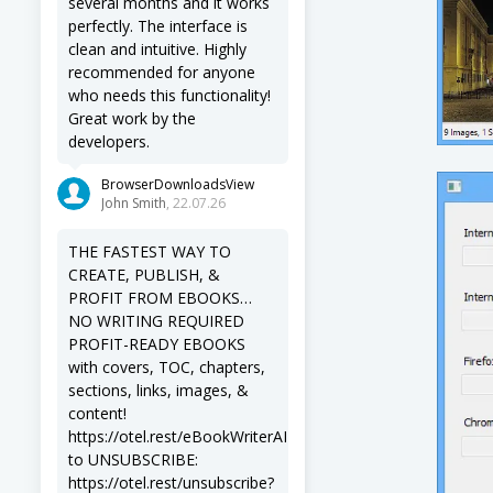
several months and it works
perfectly. The interface is
clean and intuitive. Highly
recommended for anyone
who needs this functionality!
Great work by the
developers.
BrowserDownloadsView
John Smith
, 22.07.26
THE FASTEST WAY TO
CREATE, PUBLISH, &
PROFIT FROM EBOOKS…
NO WRITING REQUIRED
PROFIT-READY EBOOKS
with covers, TOC, chapters,
sections, links, images, &
content!
https://otel.rest/eBookWriterAI
to UNSUBSCRIBE:
https://otel.rest/unsubscribe?