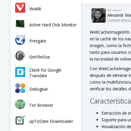
Vivaldi
Revisado por
Alexandr Ma
Content Mana
Active Hard Disk Monitor
WebCacheImageInfo es
en la caché de los na
Freegate
imagen, como la fecha
tanto para usuarios c
GetFileSize
la necesidad de volver
Con WebCacheImageIn
Client for Google
después de eliminar im
Translate
como la multifuncion
verificar los detalle
Debugbar
Característic
Tor Browser
Extracción de 
Soporte para u
upToDate Downloader
Visualización d