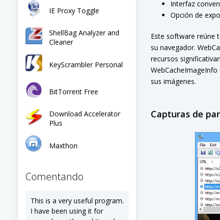
Interfaz conven
IE Proxy Toggle
Opción de expor
ShellBag Analyzer and
Este software reúne t
Cleaner
su navegador. WebCac
recursos significativa
KeyScrambler Personal
WebCacheImageInfo des
sus imágenes.
BitTorrent Free
Capturas de pa
Download Accelerator
Plus
Maxthon
Comentando
This is a very useful program.
I have been using it for