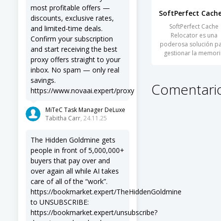
most profitable offers —
discounts, exclusive rates,
SoftPerfect Cache
and limited-time deals.
Relocator es una
Confirm your subscription
poderosa solución p
and start receiving the best
gestionar la memori
proxy offers straight to your
caché en su
inbox. No spam — only real
savings.
Comentario
https://www.novaai.expert/proxy
MiTeC Task Manager DeLuxe
Tabitha Carr
, 24.11.25
The Hidden Goldmine gets
people in front of 5,000,000+
buyers that pay over and
over again all while AI takes
care of all of the “work”.
https://bookmarket.expert/TheHiddenGoldmine
to UNSUBSCRIBE:
https://bookmarket.expert/unsubscribe?