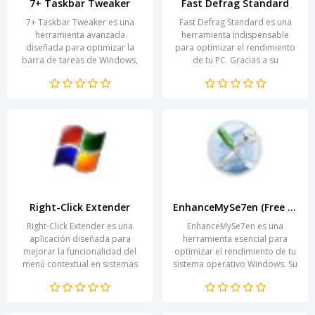
7+ Taskbar Tweaker
Fast Defrag Standard
7+ Taskbar Tweaker es una
Fast Defrag Standard es una
herramienta avanzada
herramienta indispensable
diseñada para optimizar la
para optimizar el rendimiento
barra de tareas de Windows,
de tu PC. Gracias a su
brindando personalización y
tecnología avanzada de
funcionalidad que no se...
desfragmentación, esta...
Right-Click Extender
EnhanceMySe7en (Free Version)
Right-Click Extender es una
EnhanceMySe7en es una
aplicación diseñada para
herramienta esencial para
mejorar la funcionalidad del
optimizar el rendimiento de tu
menú contextual en sistemas
sistema operativo Windows. Su
operativos Windows. Este
enfoque intuitivo permite a los
software permite a los...
usuarios mejorar...