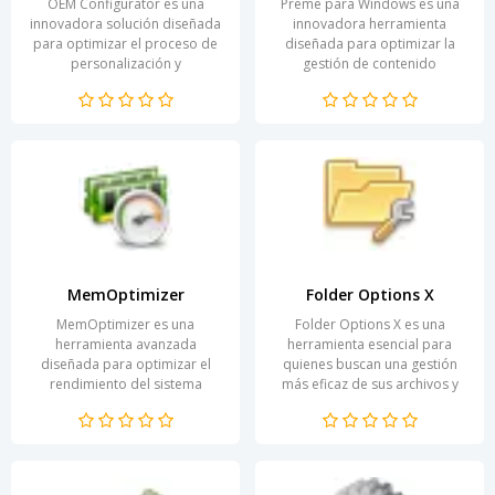
OEM Configurator es una
Preme para Windows es una
innovadora solución diseñada
innovadora herramienta
para optimizar el proceso de
diseñada para optimizar la
personalización y
gestión de contenido
configuración de productos.
multimedia en tu
Esta herramienta permite a
computadora. Su interfaz
los...
intuitiva permite un...
MemOptimizer
Folder Options X
MemOptimizer es una
Folder Options X es una
herramienta avanzada
herramienta esencial para
diseñada para optimizar el
quienes buscan una gestión
rendimiento del sistema
más eficaz de sus archivos y
operativo de tu computadora.
carpetas en Windows. Esta
Su función principal es liberar...
aplicación permite al...