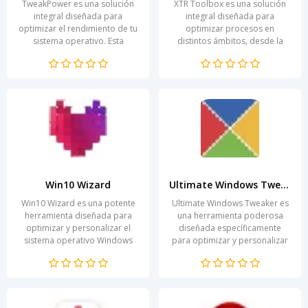
TweakPower es una solución
XTR Toolbox es una solución
integral diseñada para
integral diseñada para
optimizar el rendimiento de tu
optimizar procesos en
sistema operativo. Esta
distintos ámbitos, desde la
herramienta te permite
gestión de proyectos hasta el
personalizar, ajustar y...
análisis de datos. Esta...
Win10 Wizard
Ultimate Windows Tweaker (Windows 8)
Win10 Wizard es una potente
Ultimate Windows Tweaker es
herramienta diseñada para
una herramienta poderosa
optimizar y personalizar el
diseñada específicamente
sistema operativo Windows
para optimizar y personalizar
10. Con una interfaz intuitiva y
el sistema operativo Windows
fácil de usar,...
8. Con una interfaz...