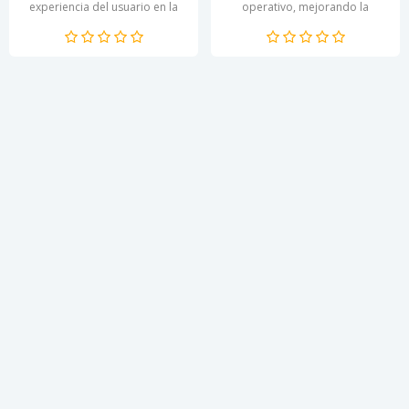
experiencia del usuario en la
operativo, mejorando la
gestión de archivos y carpetas.
gestión de la memoria RAM y
Esta aplicación...
aumentándola de forma...