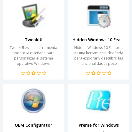
TweakUI
Hidden Windows 10 Features
TweakUI es una herramienta
Hidden Windows 10 Features
poderosa diseñada para
es una herramienta diseñada
personalizar el sistema
para explorar y descubrir las
operativo Windows,
funcionalidades poco
permitiendo a los usuarios
conocidas del sistema
modificar configuraciones que
operativo más utilizado en el...
no están...
OEM Configurator
Preme for Windows