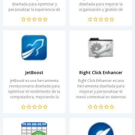
diseñada para optimizar y
diseñada para mejorar la
personalizar la experiencia de
organización y gestión de
usuario en sistemas
archivos en tu computadora. A
operativos Windows. Con su
través de su interfaz intuitiva,...
interfaz...
JetBoost
Right Click Enhancer
JetBoost es una herramienta
Right Click Enhancer es una
revolucionaria diseñada para
herramienta diseñada para
optimizar el rendimiento de tu
mejorar y personalizar el
computadora, mejorando la
menú contextual en sistemas
velocidad y la eficiencia en su...
operativos Windows. Este
programa permite a los...