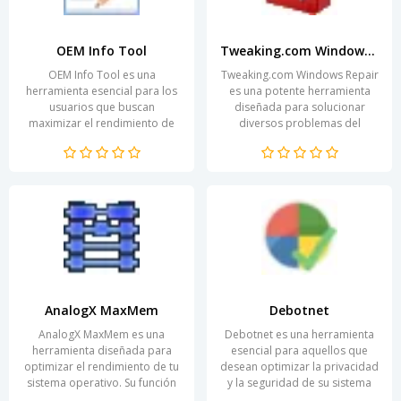
OEM Info Tool
Tweaking.com Windows Repair
OEM Info Tool es una
Tweaking.com Windows Repair
herramienta esencial para los
es una potente herramienta
usuarios que buscan
diseñada para solucionar
maximizar el rendimiento de
diversos problemas del
su hardware. Este programa
sistema operativo Windows de
está diseñado para
manera eficaz. Esta...
proporcionar...
AnalogX MaxMem
Debotnet
AnalogX MaxMem es una
Debotnet es una herramienta
herramienta diseñada para
esencial para aquellos que
optimizar el rendimiento de tu
desean optimizar la privacidad
sistema operativo. Su función
y la seguridad de su sistema
principal es liberar la memoria
operativo Windows. Diseñada