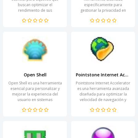
buscan optimizar el
específicamente para
rendimiento de sus
gestionar la privacidad en
dispositivos. Esta aplicación
sistemas operativos Windows
ofrece un análisis exhaustivo
10. En un mundo digital donde
de la...
la protección...
Open Shell
Pointstone Internet Accelerator
Open Shell es una herramienta
Pointstone Internet Accelerator
esencial para personalizar y
es una herramienta avanzada
mejorar la experiencia del
diseñada para optimizar la
usuario en sistemas
velocidad de navegación y
operativos Windows. Su
mejorar la experiencia en
principal atractivo radica en...
línea. Su tecnología...