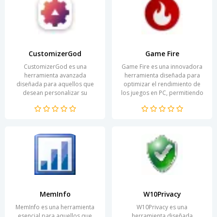
CustomizerGod
Game Fire
CustomizerGod es una
Game Fire es una innovadora
herramienta avanzada
herramienta diseñada para
diseñada para aquellos que
optimizar el rendimiento de
desean personalizar su
los juegos en PC, permitiendo
experiencia en Windows de
a los usuarios disfrutar de una
manera exhaustiva. Esta
experiencia de...
aplicación...
MemInfo
W10Privacy
MemInfo es una herramienta
W10Privacy es una
esencial para aquellos que
herramienta diseñada