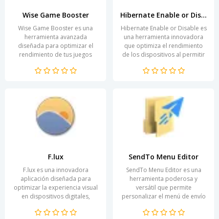
Wise Game Booster
Hibernate Enable or Disable
Wise Game Booster es una
Hibernate Enable or Disable es
herramienta avanzada
una herramienta innovadora
diseñada para optimizar el
que optimiza el rendimiento
rendimiento de tus juegos
de los dispositivos al permitir
favoritos. Con una interfaz
gestionar de manera eficiente
intuitiva y fácil de usar, esta...
el modo de...
F.lux
SendTo Menu Editor
F.lux es una innovadora
SendTo Menu Editor es una
aplicación diseñada para
herramienta poderosa y
optimizar la experiencia visual
versátil que permite
en dispositivos digitales,
personalizar el menú de envío
ajustando la temperatura del
de Windows según las
color de la pantalla...
necesidades del usuario. Con