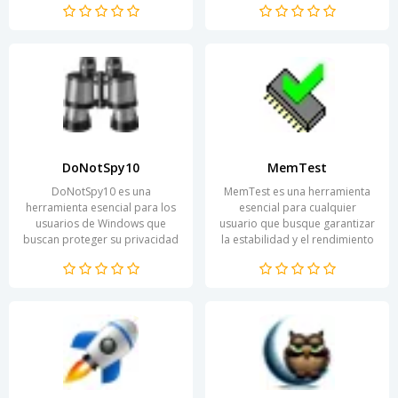
RAM que no está...
para ayudar a...
DoNotSpy10
MemTest
DoNotSpy10 es una
MemTest es una herramienta
herramienta esencial para los
esencial para cualquier
usuarios de Windows que
usuario que busque garantizar
buscan proteger su privacidad
la estabilidad y el rendimiento
y asegurar su sistema contra el
de su sistema informático. Esta
espionaje. En la era...
aplicación se...