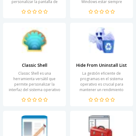
personalizar la pantalla de
Windows estar siempre
inicio de sesión de su sistema
informados sobre las
operativo Windows Vista....
actualizaciones disponibles
para...
Classic Shell
Hide From Uninstall List
Classic Shell es una
La gestión eficiente de
herramienta versátil que
programas en el sistema
permite personalizar la
operativo es crucial para
interfaz del sistema operativo
mantener un rendimiento
Windows, facilitando una
óptimo. A menudo, los
experiencia de usuario más...
usuarios optan por
desinstalar...