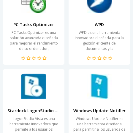
PC Tasks Optimizer
WPD
PC Tasks Optimizer es una
WPD es una herramienta
solución avanzada diseñada
innovadora diseñada para la
para mejorar el rendimiento
gestión eficiente de
de su ordenador,
documentos y la
garantizando una experiencia
automatización de flujos de
de usuario más ágil y fluida....
trabajo. Su interfaz intuitiva
permite a...
Stardock LogonStudio Vista
Windows Update Notifier
LogonStudio Vista es una
Windows Update Notifier es
herramienta innovadora que
una herramienta diseñada
permite a los usuarios
para permitir a los usuarios de